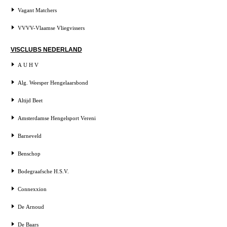
Vagant Matchers
VVVV-Vlaamse Vliegvissers
VISCLUBS NEDERLAND
A U H V
Alg. Weesper Hengelaarsbond
Altijd Beet
Amsterdamse Hengelsport Vereni
Barneveld
Benschop
Bodegraafsche H.S.V.
Connexxion
De Arnoud
De Baars