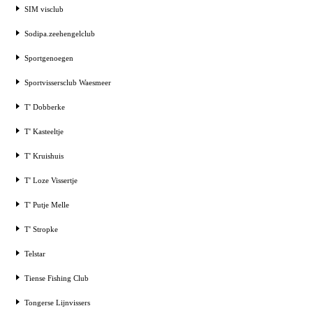
SIM visclub
Sodipa.zeehengelclub
Sportgenoegen
Sportvissersclub Waesmeer
T' Dobberke
T' Kasteeltje
T' Kruishuis
T' Loze Vissertje
T' Putje Melle
T' Stropke
Telstar
Tiense Fishing Club
Tongerse Lijnvissers