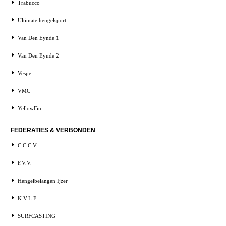
Trabucco
Ultimate hengelsport
Van Den Eynde 1
Van Den Eynde 2
Vespe
VMC
YellowFin
FEDERATIES & VERBONDEN
C.C.C.V.
F.V.V.
Hengelbelangen Ijzer
K.V.L.F.
SURFCASTING