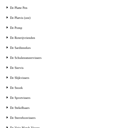
De Platte Pen
De Platvis (zee)
De Pomp
De Roterijvrienden
De Sardinnekes
De Schulensmeervissers
De Siervis
De Slijkvissers
De Snoek
De Sprotvissers
De Stekelbaars
De Sterrebosvissers
De Vrije Match Vissers