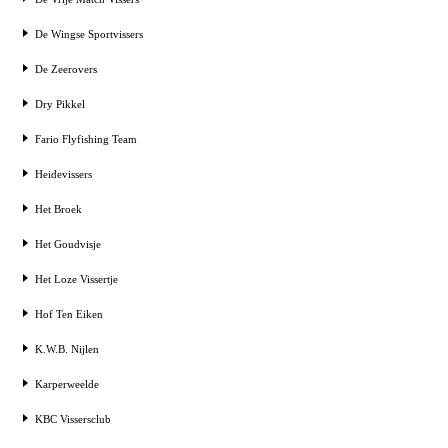
De Wingse Sportvissers
De Zeerovers
Dry Pikkel
Fario Flyfishing Team
Heidevissers
Het Broek
Het Goudvisje
Het Loze Vissertje
Hof Ten Eiken
K.W.B. Nijlen
Karperweelde
KBC Vissersclub