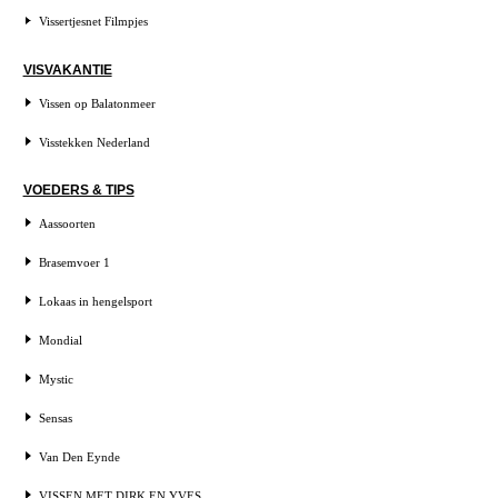
Vissertjesnet Filmpjes
VISVAKANTIE
Vissen op Balatonmeer
Visstekken Nederland
VOEDERS & TIPS
Aassoorten
Brasemvoer 1
Lokaas in hengelsport
Mondial
Mystic
Sensas
Van Den Eynde
VISSEN MET DIRK EN YVES