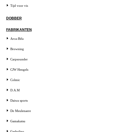
Tijd voor vis
DOBBER
FABRIKANTEN
Arca-Bifa
Browning
Carpsounder
CJW Hengels
Colmic
D.A.M
Daiwa sports
De Meulenaere
Gamakatsu
Garbolino