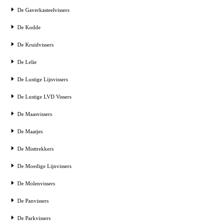
De Gaverkasteelvissers
De Kodde
De Kruidvissers
De Lelie
De Lustige Lijnvissers
De Lustige LVD Vissers
De Maasvissers
De Maatjes
De Misttrekkers
De Moedige Lijnvissers
De Molenvissers
De Panvissers
De Parkvissers