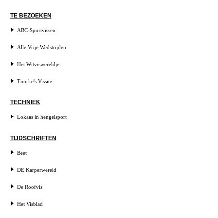
TE BEZOEKEN
ABC-Sportvissen
Alle Vrije Wedstrijden
Het Witviswereldje
Tuurke's Vissite
TECHNIEK
Lokaas in hengelsport
TIJDSCHRIFTEN
Beet
DE Karperwereld
De Roofvis
Het Visblad