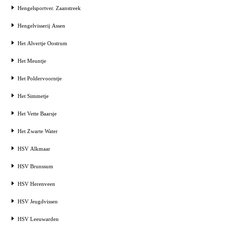
Hengelsportver. Zaanstreek
Hengelvisserij Assen
Het Alvertje Oostrum
Het Meuntje
Het Poldervoorntje
Het Simmetje
Het Vette Baarsje
Het Zwarte Water
HSV Alkmaar
HSV Brunssum
HSV Herenveen
HSV Jeugdvissen
HSV Leeuwarden