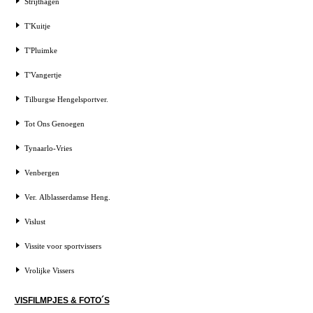
Strijthagen
T'Kuitje
T'Pluimke
T'Vangertje
Tilburgse Hengelsportver.
Tot Ons Genoegen
Tynaarlo-Vries
Venbergen
Ver. Alblasserdamse Heng.
Vislust
Vissite voor sportvissers
Vrolijke Vissers
VISFILMPJES & FOTO´S