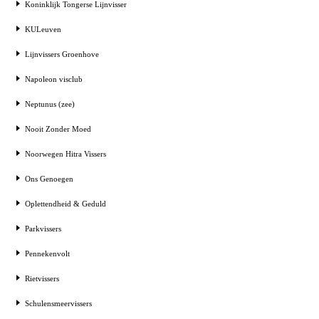
Koninklijk Tongerse Lijnvisser
KULeuven
Lijnvissers Groenhove
Napoleon visclub
Neptunus (zee)
Nooit Zonder Moed
Noorwegen Hitra Vissers
Ons Genoegen
Oplettendheid & Geduld
Parkvissers
Pennekenvolt
Rietvissers
Schulensmeervissers