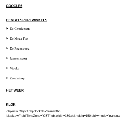
GOOGLE6
HENGELSPORTWINKELS
De Goudvoorn
De Mega-Fish
De Regenboog
Janssen sport
Vivoko
Zeevisshop
HET WEER
KLOK
obj=new Object;obj.clockfile="trans002-
black.swf";obj.TimeZone="CET";obj.width=150;obj.height=150;obj.wmode="transparent"